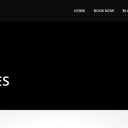
HOME
BOOK NOW
BL
ES